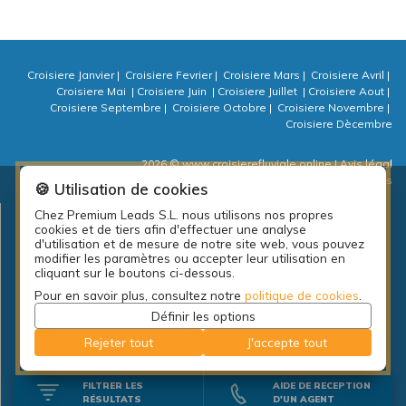
Croisiere Janvier
|
Croisiere Fevrier
|
Croisiere Mars
|
Croisiere Avril
|
Croisiere Mai
|
Croisiere Juin
|
Croisiere Juillet
|
Croisiere Aout
|
Croisiere Septembre
|
Croisiere Octobre
|
Croisiere Novembre
|
Croisiere Dècembre
2026 © www.croisierefluviale.online
| Avis légal
| Politique de confidentialité
| Politique de cookies
| ⚙ Cookies
🍪 Utilisation de cookies
Chez Premium Leads S.L. nous utilisons nos propres
Plan d’emplois local de la diputación de A Coruña: PEL Emprende
cookies et de tiers afin d'effectuer une analyse
actividades 2018.
d'utilisation et de mesure de notre site web, vous pouvez
modifier les paramètres ou accepter leur utilisation en
cliquant sur le boutons ci-dessous.
Pour en savoir plus, consultez notre
politique de cookies
.
Définir les options
Rejeter tout
J'accepte tout
FILTRER LES
AIDE DE RECEPTION
RÉSULTATS
D'UN AGENT