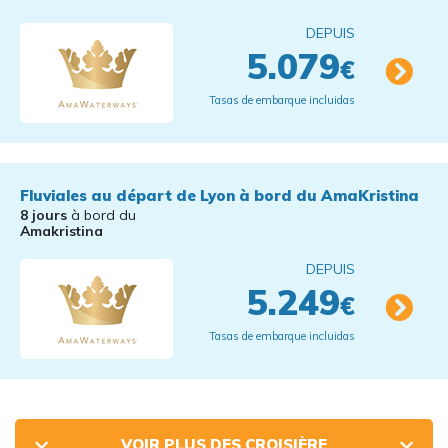
DEPUIS
5.079
€
Tasas de embarque incluidas
Fluviales au départ de Lyon à bord du AmaKristina
8 jours
à bord du
Amakristina
DEPUIS
5.249
€
Tasas de embarque incluidas
VOIR PLUS DES CROISIÈRE