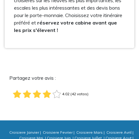
croisières sur les fleuves les plus importantes, les
escales les plus intéressantes et des devis bons
pour le porte-monnaie. Choisissez votre itinéraire
préféré et
réservez votre cabine avant que
les prix s'élevent !
Partagez votre avis :
4.02 (42 votos)
Croisiere Janvier
|
Croisiere Fevrier
|
Croisiere Mars
|
Croisiere Avril
|
Croisiere Mai
|
Croisiere Juin
|
Croisiere Juillet
|
Croisiere Aout
|